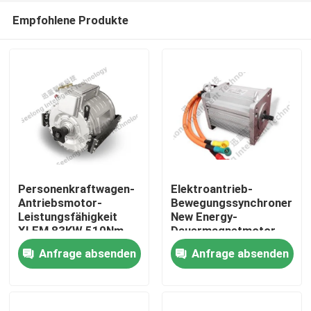
Empfohlene Produkte
Personenkraftwagen-
Elektroantrieb-
Antriebsmotor-
Bewegungssynchroner
Leistungsfähigkeit
New Energy-
Heim
XLEM 83KW 510Nm
Dauermagnetmotor
3000rpm des Motors
XLEM 10Kw 120Nm
Anfrage absenden
Anfrage absenden
3800rpm
Produkte
Über uns