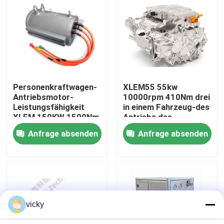
Werksbesichtigung
Qualitätskontrolle
Personenkraftwagen-
XLEM55 55kw
Kontakt mit uns
Antriebsmotor-
10000rpm 410Nm drei
Leistungsfähigkeit
in einem Fahrzeug-des
XLEM 150KW 1500Nm
Antriebs des
Neuigkeiten
3000rpm des Motors
Elektroantrieb-
Anfrage absenden
Anfrage absenden
System-New Energy
&electric
Fälle
Ansteuersystem
Drehmoment-Dynamometer
vicky
Hochgeschwindigkeitsdynamometer