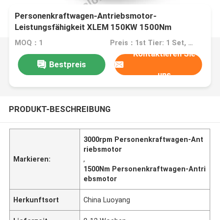
Personenkraftwagen-Antriebsmotor-
Leistungsfähigkeit XLEM 150KW 1500Nm
3000rpm des Motors
MOQ：1
Preis：1st Tier: 1 Set, Unit Price USD 3.00 2nd Tier: 2-5 Sets, Unit Price USD 2.00 3rd Tier: Over 5 Sets, Unit Price USD 1.00
Kontaktieren Sie
Bestpreis
uns
PRODUKT-BESCHREIBUNG
3000rpm Personenkraftwagen-Ant
riebsmotor
Markieren:
,
1500Nm Personenkraftwagen-Antri
ebsmotor
Herkunftsort
China Luoyang