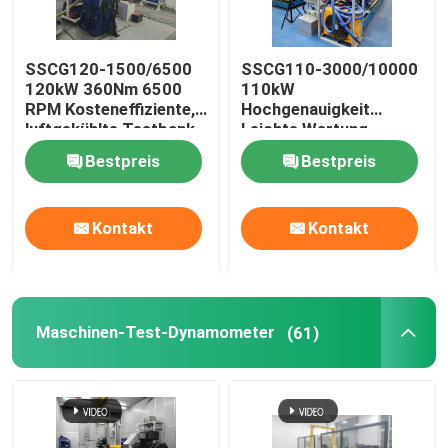
SSCG120-1500/6500
SSCG110-3000/10000
120kW 360Nm 6500
110kW
RPM Kosteneffiziente,
Hochgenauigkeit
luftgekühlte Testbank
Leichte Wartung
für Benzinmotoren
Elektrischer
Bestpreis
Bestpreis
Dynamometer
Prüfstand für die
Prüfung der
Kontakt
Kontakt
Motorleistung
Maschinen-Test-Dynamometer
(61)