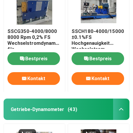
SSCG350-4000/8000
SSCH180-4000/15000
8000 Rpm 0,2% FS
±0.1%FS
Wechselstromdynamometer
Hochgenauigkeit
für
Wechselstrom-
Hochgeschwindigkeitsmotoren
Asynchron-Neuen-
Bestpreis
Bestpreis
von Autos verwendet
Energie-Motor
Elektrodynamometer-
Prüfbank
Kontakt
Kontakt
Getriebe-Dynamometer
(43)