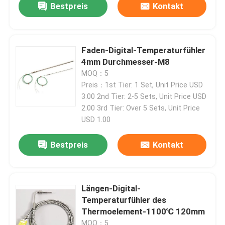
Bestpreis
Kontakt
Maschinen-Test-Dynamometer
Faden-Digital-Temperaturfühler
Bewegungstest-Dynamometer
4mm Durchmesser-M8
MOQ：5
Preis：1st Tier: 1 Set, Unit Price USD
Getriebe-Dynamometer
3.00 2nd Tier: 2-5 Sets, Unit Price USD
2.00 3rd Tier: Over 5 Sets, Unit Price
USD 1.00
Wechselstrom-Dynamometer
Bestpreis
Kontakt
Dynamischer Prüfstand
Kraftstoffverbrauch-Maß-Gerät
Längen-Digital-
Temperaturfühler des
Thermoelement-1100℃ 120mm
Digital-Drehmomentmesser
MOQ：5