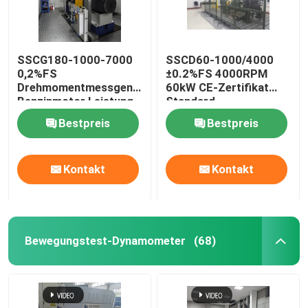
SSCG180-1000-7000
SSCD60-1000/4000
0,2%FS
±0.2%FS 4000RPM
Drehmomentmessgenauigkeit
60kW CE-Zertifikat
Benzinmotor Leistung
Standard-
Elektrodynamometer
Hochgenauigkeits-
Bestpreis
Bestpreis
Prüfbank
Elektrodynamometer-
Prüfbank für
Dieselmotoren
Kontakt
Kontakt
Bewegungstest-Dynamometer
(68)