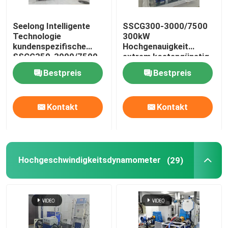
Seelong Intelligente
SSCG300-3000/7500
Technologie
300kW
kundenspezifische
Hochgenauigkeit
SSCG350-3000/7500
extrem kostengünstig
350Kw Motor Leistung
Elektro-Dynamometer-
Bestpreis
Bestpreis
Dyno Testbank
Testbank-System für
die Prüfung der EV-
Motorleistung
Kontakt
Kontakt
Hochgeschwindigkeitsdynamometer
(29)