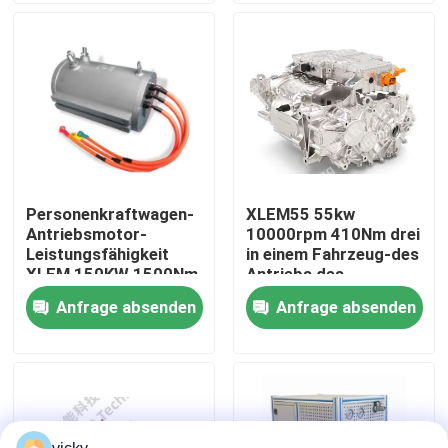
Werksbesichtigung
Qualitätskontrolle
Kontakt mit uns
Personenkraftwagen-
XLEM55 55kw
Antriebsmotor-
10000rpm 410Nm drei
Neuigkeiten
Leistungsfähigkeit
in einem Fahrzeug-des
XLEM 150KW 1500Nm
Antriebs des
3000rpm des Motors
Elektroantrieb-
Anfrage absenden
Anfrage absenden
Fälle
System-New Energy
&electric
Ansteuersystem
Drehmoment-Dynamometer
Hochgeschwindigkeitsdynamometer