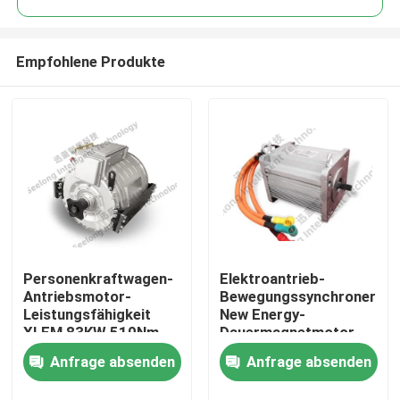
Empfohlene Produkte
Personenkraftwagen-
Elektroantrieb-
Heim
Antriebsmotor-
Bewegungssynchroner
Leistungsfähigkeit
New Energy-
XLEM 83KW 510Nm
Dauermagnetmotor
Produkte
3000rpm des Motors
XLEM 10Kw 120Nm
Anfrage absenden
Anfrage absenden
3800rpm
Über uns