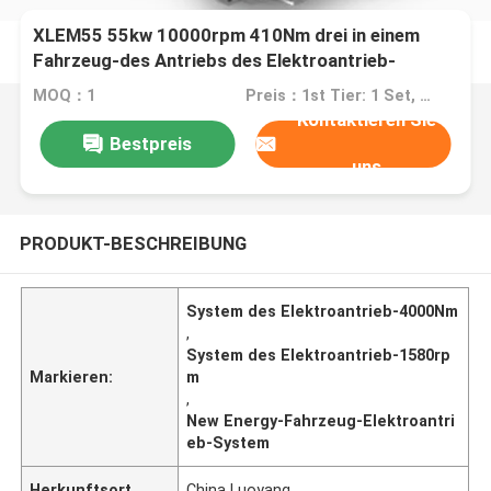
XLEM55 55kw 10000rpm 410Nm drei in einem
Fahrzeug-des Antriebs des Elektroantrieb-
System-New Energy &electric Ansteuersystem
MOQ：1
Preis：1st Tier: 1 Set, Unit Price USD 3.00 2nd Tier: 2-5 Sets, Unit Price USD 2.00 3rd Tier: Over 5 Sets, Unit Price USD 1.00
Kontaktieren Sie
Bestpreis
uns
PRODUKT-BESCHREIBUNG
System des Elektroantrieb-4000Nm
,
System des Elektroantrieb-1580rp
Markieren:
m
,
New Energy-Fahrzeug-Elektroantri
eb-System
Herkunftsort
China Luoyang