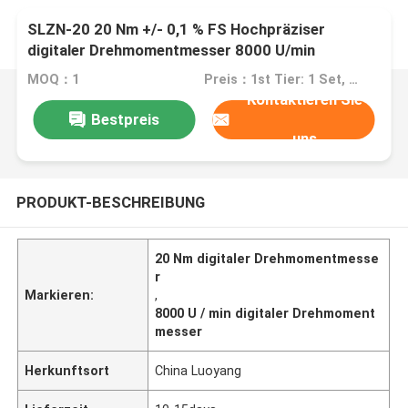
SLZN-20 20 Nm +/- 0,1 % FS Hochpräziser
digitaler Drehmomentmesser 8000 U/min
MOQ：1
Preis：1st Tier: 1 Set, Unit Price USD 3.00 2nd Tier: 2-5 Sets, Unit Price USD 2.00 3rd Tier: Over 5 Sets, Unit Price USD 1.00
Kontaktieren Sie
Bestpreis
uns
PRODUKT-BESCHREIBUNG
20 Nm digitaler Drehmomentmesse
r
Markieren:
,
8000 U / min digitaler Drehmoment
messer
Herkunftsort
China Luoyang