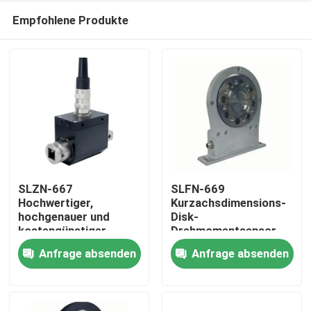
Empfohlene Produkte
SLZN-667
SLFN-669
Hochwertiger,
Kurzachsdimensions-
hochgenauer und
Disk-
Heim
kostengünstiger
Drehmomentsensor
dynamischer
mit hoher Genauigkeit
Anfrage absenden
Anfrage absenden
Drehmomentsensor
Produkte
Über uns