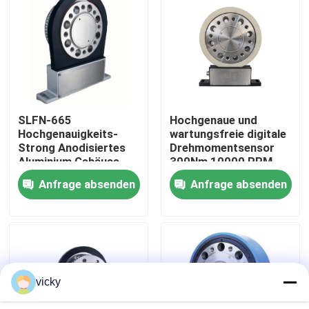
Werksbesichtigung
Qualitätskontrolle
SLFN-665
Hochgenaue und
Kontakt mit uns
Hochgenauigkeits-
wartungsfreie digitale
Strong Anodisiertes
Drehmomentsensor
Aluminium Gehäuse
300Nm 10000 RPM
Neuigkeiten
Drehmoment Sensor
Anfrage absenden
Anfrage absenden
Fälle
Drehmoment-Dynamometer
vicky
Hochgeschwindigkeitsdynamometer