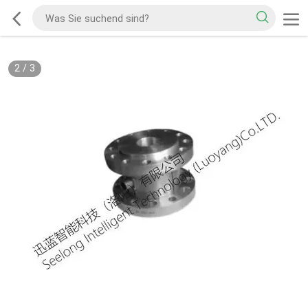
2
/
3