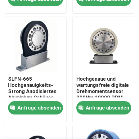
Drehmomentsensor
Werksbesichtigung
Qualitätskontrolle
Kontakt mit uns
Neuigkeiten
SLFN-665
Hochgenaue und
Hochgenauigkeits-
wartungsfreie digitale
Strong Anodisiertes
Drehmomentsensor
Fälle
Aluminium Gehäuse
300Nm 10000 RPM
Drehmoment Sensor
Anfrage absenden
Anfrage absenden
Drehmoment-Dynamometer
Hochgeschwindigkeitsdynamometer