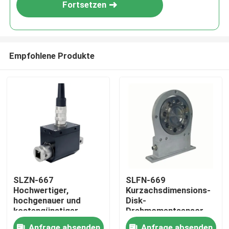
Fortsetzen
Empfohlene Produkte
Heim
SLZN-667
SLFN-669
Hochwertiger,
Kurzachsdimensions-
Produkte
hochgenauer und
Disk-
kostengünstiger
Drehmomentsensor
dynamischer
mit hoher Genauigkeit
Über uns
Anfrage absenden
Anfrage absenden