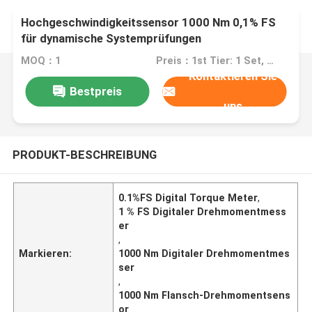
Hochgeschwindigkeitssensor 1000 Nm 0,1% FS
für dynamische Systemprüfungen
MOQ：1
Preis：1st Tier: 1 Set, Unit Price USD 3.00 2nd Tier: 2-5 Sets, Unit Price USD 2.00 3rd Tier: Over 5 Sets, Unit Price USD 1.00
Kontaktieren Sie
Bestpreis
uns
PRODUKT-BESCHREIBUNG
0.1%FS Digital Torque Meter
,
1 % FS Digitaler Drehmomentmess
er
,
Markieren:
1000 Nm Digitaler Drehmomentmes
ser
,
1000 Nm Flansch-Drehmomentsens
or