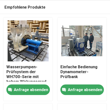
Empfohlene Produkte
Wasserpumpen-
Einfache Bedienung
Prüfsystem der
Dynamometer-
WH700-Serie mit
Prüfbank
Heim
hohem Wirkungsgrad
und einfacher
Anfrage absenden
Anfrage absenden
Bedienung
Produkte
Über uns