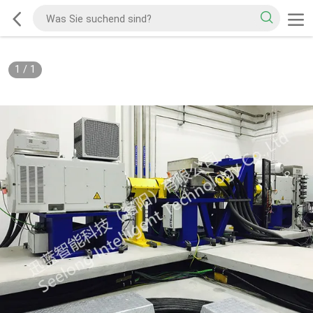
1
/
1