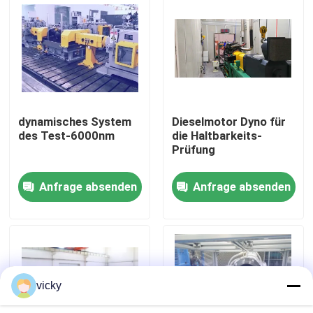
Werksbesichtigung
Qualitätskontrolle
dynamisches System
Dieselmotor Dyno für
Kontakt mit uns
des Test-6000nm
die Haltbarkeits-
Prüfung
Neuigkeiten
Anfrage absenden
Anfrage absenden
Fälle
Drehmoment-Dynamometer
vicky
Hochgeschwindigkeitsdynamometer