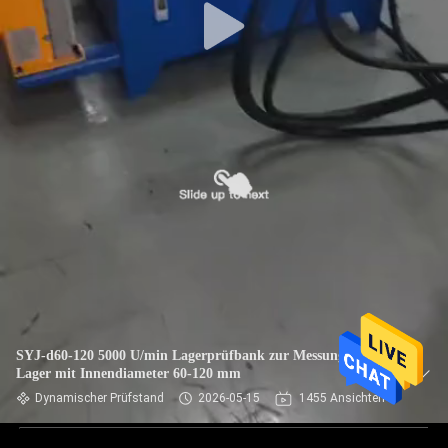
SYJ-d60-120 5000 U/min Lagerprüfbank zur Messung von
Lager mit Innendiameter 60-120 mm
Dynamischer Prüfstand
2026-05-15
1455 Ansichten