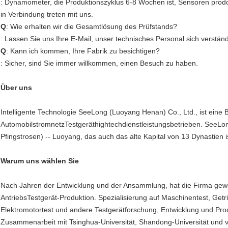
: Dynamometer, die Produktionszyklus 6-8 Wochen ist, Sensoren prodc
in Verbindung treten mit uns.
Q
: Wie erhalten wir die Gesamtlösung des Prüfstands?
: Lassen Sie uns Ihre E-Mail, unser technisches Personal sich verständi
Q
: Kann ich kommen, Ihre Fabrik zu besichtigen?
: Sicher, sind Sie immer willkommen, einen Besuch zu haben.
Über uns
Intelligente Technologie SeeLong (Luoyang Henan) Co., Ltd., ist eine 
AutomobilstromnetzTestgeräthightechdienstleistungsbetrieben. SeeLong
Pfingstrosen) -- Luoyang, das auch das alte Kapital von 13 Dynastien i
Warum uns wählen Sie
Nach Jahren der Entwicklung und der Ansammlung, hat die Firma ge
AntriebsTestgerät-Produktion. Spezialisierung auf Maschinentest, Getr
Elektromotortest und andere Testgerätforschung, Entwicklung und Produ
Zusammenarbeit mit Tsinghua-Universität, Shandong-Universität und v