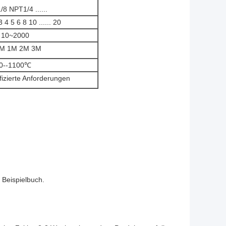
8 NPT1/4 ......
 5 6 8 10 ...... 20
10~2000
5M 1M 2M 3M
0--1100℃
izierte Anforderungen
s Beispielbuch.