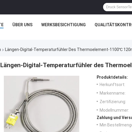
TE
ÜBER UNS
WERKSBESICHTIGUNG
QUALITÄTSKONTR
n
Längen-Digital-Temperaturfühler Des Thermoelement-1100℃ 12
Längen-Digital-Temperaturfühler des Therm
Produktdetails:
Herkunftsort:
Markenname:
Zertifizierung:
Modellnummer:
Zahlung und Vers
Min Bestellmeng