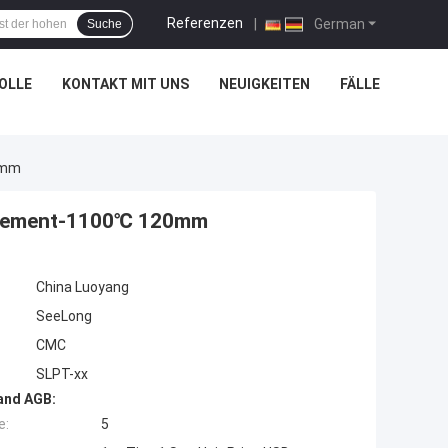
Referenzen
|
German
Suche
OLLE
KONTAKT MIT UNS
NEUIGKEITEN
FÄLLE
0mm
oelement-1100℃ 120mm
China Luoyang
SeeLong
CMC
SLPT-xx
and AGB:
e:
5