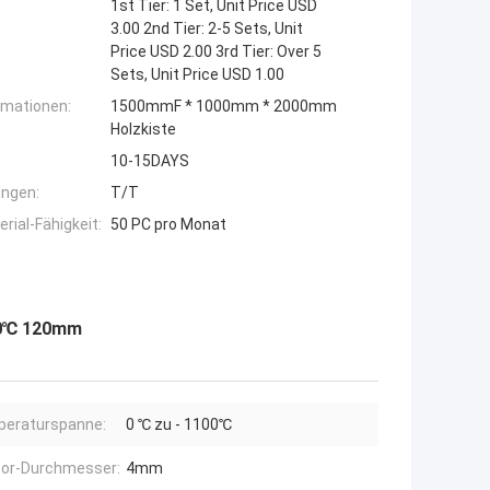
1st Tier: 1 Set, Unit Price USD
3.00 2nd Tier: 2-5 Sets, Unit
Price USD 2.00 3rd Tier: Over 5
Sets, Unit Price USD 1.00
rmationen:
1500mmF * 1000mm * 2000mm
Holzkiste
10-15DAYS
ngen:
T/T
ial-Fähigkeit:
50 PC pro Monat
00℃ 120mm
eraturspanne:
0 ℃ zu - 1100℃
or-Durchmesser:
4mm