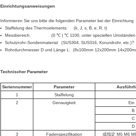
Einrichtungsanweisungen
Informieren Sie uns bitte die folgenden Parameter bei der Einrichtung
Staffelung des Thermoelements: (k, J, s, B, e, R, t)
Messbereich: (0 ℃ | ℃ 1100, unter speziellen Umständen -
Schutzrohr-Sondenmaterial: (SUS304, SUS316, Korundrohr, etc.)?
Rohrdurchmesser D und Länge L: (8x100mm 12x200mm 14x200m
Technischer Parameter
Seriennummer
Parameter
Ausführl
1
Staffelung
2
Genauigkeit
Ein
B
C
D
3
Fadenspezifikation
或指定 M5 M6 M8 