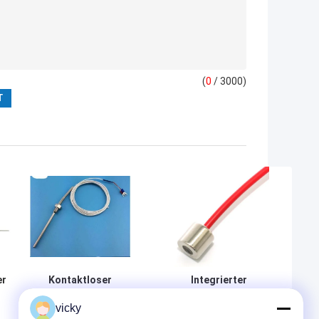
(
0
/ 3000)
er
Kontaktloser
Integrierter
Digital-
Aluminiumtemperaturfühler
vicky
Temperaturfühler