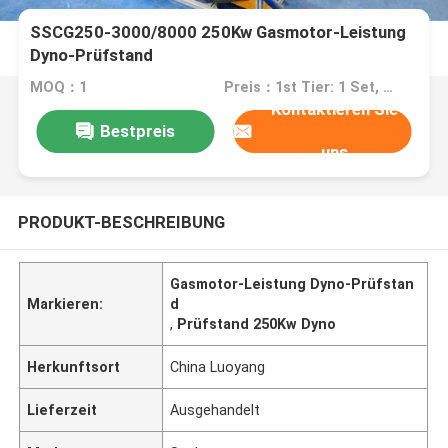
SSCG250-3000/8000 250Kw Gasmotor-Leistung
Dyno-Prüfstand
MOQ：1
Preis：1st Tier: 1 Set, Unit Price USD 3.00 2nd Tier: 2-5 Sets, Unit Price USD 2.00 3rd Tier: Over 5 Sets, Unit Price USD 1.00
Kontaktieren Sie
Bestpreis
uns
PRODUKT-BESCHREIBUNG
Gasmotor-Leistung Dyno-Prüfstan
Markieren:
d
,
Prüfstand 250Kw Dyno
Herkunftsort
China Luoyang
Lieferzeit
Ausgehandelt