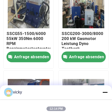
Werksbesichtigung
Qualitätskontrolle
SSCG55-1500/6000
SSCG200-3000/8000
55kW 350Nm 6000
200 kW Gasmotor
RPM
Leistung Dyno
Kontakt mit uns
Benzinmotortestsystem
Testbank
Anfrage absenden
Anfrage absenden
Neuigkeiten
Fälle
vicky
Drehmoment-Dynamometer
Hochgeschwindigkeitsdynamometer
12:14 PM