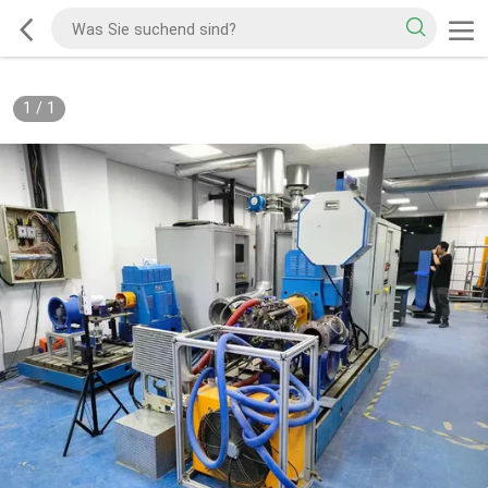
1
/
1