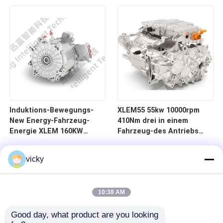
des Motors
10Kw 120Nm 3800rpm
Induktions-Bewegungs-
XLEM55 55kw 10000rpm
New Energy-Fahrzeug-
410Nm drei in einem
Energie XLEM 160KW
Fahrzeug-des Antriebs
335Nm 16000rpm speziell
des Elektroantrieb-
System-New Energy
vicky
&electric Ansteuersystem
10:38 AM
Good day, what product are you looking 