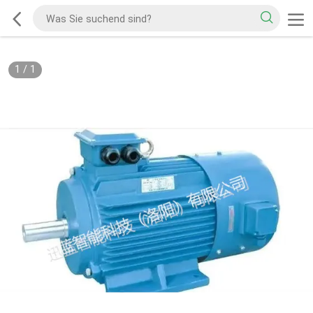
1
/
1