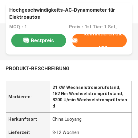
Hochgeschwindigkeits-AC-Dynamometer für
Elektroautos
MOQ：1
Preis：1st Tier: 1 Set, Unit Price USD 3.00 2nd Tier: 2-5 Sets, Unit Price USD 2.00 3rd Tier: Over 5 Sets, Unit Price USD 1.00
Kontaktieren Sie
Bestpreis
uns
PRODUKT-BESCHREIBUNG
21 kW Wechselstromprüfstand
,
152 Nm Wechselstromprüfstand
,
Markieren:
8200 U/min Wechselstromprüfstan
d
Herkunftsort
China Luoyang
Lieferzeit
8-12 Wochen