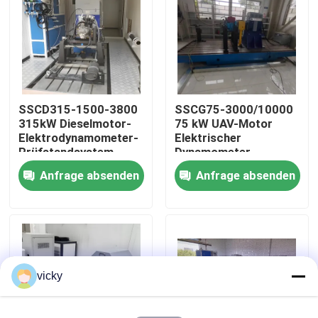
Werksbesichtigung
Qualitätskontrolle
SSCD315-1500-3800
SSCG75-3000/10000
315kW Dieselmotor-
75 kW UAV-Motor
Kontakt mit uns
Elektrodynamometer-
Elektrischer
Prüfstandsystem
Dynamometer-
Prüfstand
Anfrage absenden
Anfrage absenden
Neuigkeiten
Fälle
Drehmoment-Dynamometer
vicky
Hochgeschwindigkeitsdynamometer