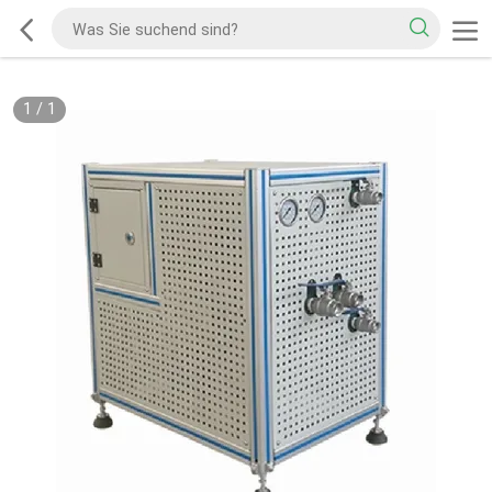
1
/
1