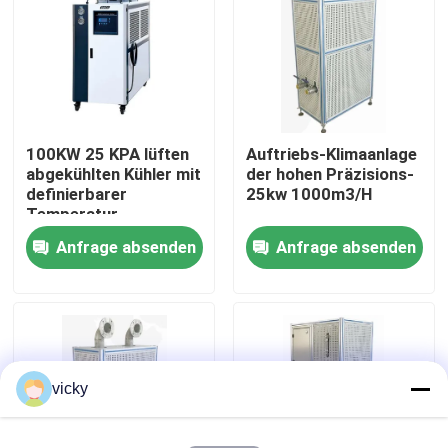
Werksbesichtigung
Qualitätskontrolle
100KW 25 KPA lüften
Auftriebs-Klimaanlage
abgekühlten Kühler mit
der hohen Präzisions-
Kontakt mit uns
definierbarer
25kw 1000m3/H
Temperatur
Anfrage absenden
Anfrage absenden
Neuigkeiten
Fälle
Drehmoment-Dynamometer
vicky
Hochgeschwindigkeitsdynamometer