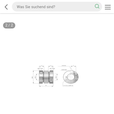
2
/
2