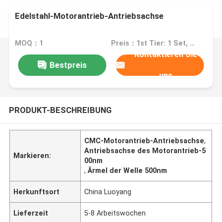
Edelstahl-Motorantrieb-Antriebsachse
MOQ：1
Preis：1st Tier: 1 Set, Unit Price USD 3.00 2nd Tier: 2-5 Sets, Unit Price USD 2.00 3rd Tier: Over 5 Sets, Unit Price USD 1.00
Kontaktieren Sie
Bestpreis
uns
PRODUKT-BESCHREIBUNG
CMC-Motorantrieb-Antriebsachse
,
Antriebsachse des Motorantrieb-5
Markieren:
00nm
,
Ärmel der Welle 500nm
Herkunftsort
China Luoyang
Lieferzeit
5-8 Arbeitswochen