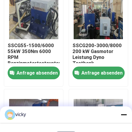
Werksbesichtigung
Qualitätskontrolle
SSCG55-1500/6000
SSCG200-3000/8000
55kW 350Nm 6000
200 kW Gasmotor
Kontakt mit uns
RPM
Leistung Dyno
Benzinmotortestsystem
Testbank
Anfrage absenden
Anfrage absenden
Neuigkeiten
Fälle
Drehmoment-Dynamometer
vicky
Hochgeschwindigkeitsdynamometer