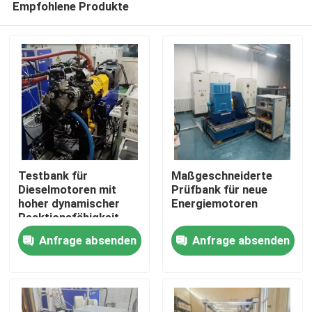
Empfohlene Produkte
Testbank für
Maßgeschneiderte
Dieselmotoren mit
Prüfbank für neue
hoher dynamischer
Energiemotoren
Reaktionsfähigkeit
Heim
Anfrage absenden
Anfrage absenden
Produkte
Über uns