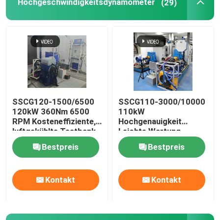
Hochgeschwindigkeitsdynamometer
(29)
SSCG120-1500/6500
SSCG110-3000/10000
120kW 360Nm 6500
110kW
RPM Kosteneffiziente,
Hochgenauigkeit
luftgekühlte Testbank
Leichte Wartung
für Benzinmotoren
Elektrischer
Bestpreis
Bestpreis
Dynamometer
Heim
Prüfstand für die
Prüfung der
Kontakt
Kontakt
Motorleistung
Produkte
Über uns