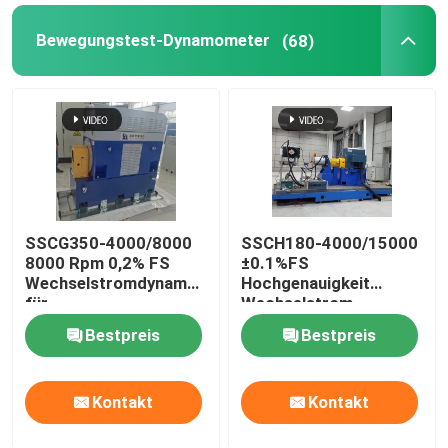
Bewegungstest-Dynamometer
(68)
Maschinen-Test-Dynamometer
Bewegungstest-Dynamometer
Getriebe-Dynamometer
Wechselstrom-Dynamometer
SSCG350-4000/8000
SSCH180-4000/15000
8000 Rpm 0,2% FS
±0.1%FS
Wechselstromdynamometer
Hochgenauigkeit
für
Wechselstrom-
Dynamischer Prüfstand
Hochgeschwindigkeitsmotoren
Asynchron-Neuen-
Bestpreis
Bestpreis
von Autos verwendet
Energie-Motor
Elektrodynamometer-
Kraftstoffverbrauch-Maß-Gerät
Prüfbank
Kontakt
Kontakt
Digital-Drehmomentmesser