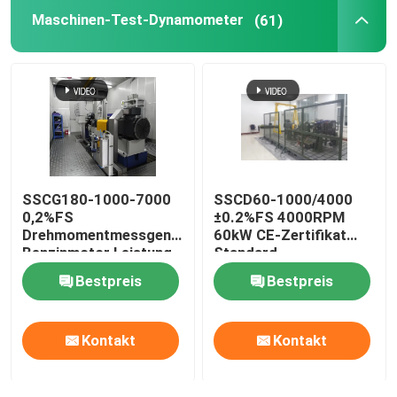
Maschinen-Test-Dynamometer
(61)
Werksbesichtigung
Qualitätskontrolle
Kontakt mit uns
SSCG180-1000-7000
SSCD60-1000/4000
0,2%FS
±0.2%FS 4000RPM
Neuigkeiten
Drehmomentmessgenauigkeit
60kW CE-Zertifikat
Benzinmotor Leistung
Standard-
Elektrodynamometer
Hochgenauigkeits-
Fälle
Bestpreis
Bestpreis
Prüfbank
Elektrodynamometer-
Prüfbank für
Dieselmotoren
Drehmoment-Dynamometer
Kontakt
Kontakt
Hochgeschwindigkeitsdynamometer