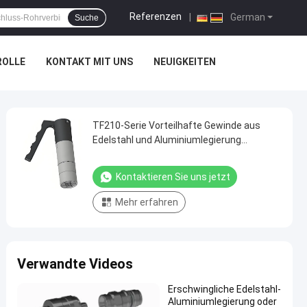
Referenzen
|
German
Suche
ROLLE
KONTAKT MIT UNS
NEUIGKEITEN
TF210-Serie Vorteilhafte Gewinde aus
Edelstahl und Aluminiumlegierung
Druckgriff Typ Schnellanschluss Kopplung
Kontaktieren Sie uns jetzt
Mehr erfahren
Verwandte Videos
Erschwingliche Edelstahl-
Aluminiumlegierung oder