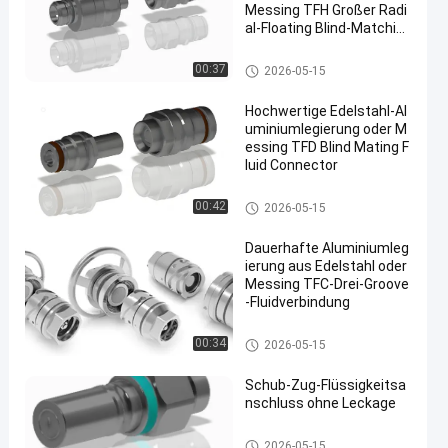
Messing TFH Großer Radi
al-Floating Blind-Matchin
g-Fluid-Anschluss
Schnellkupplungskoppelung
00:37
2026-05-15
Hochwertige Edelstahl-Al
uminiumlegierung oder M
essing TFD Blind Mating F
luid Connector
Schnellkupplungskoppelung
00:42
2026-05-15
Dauerhafte Aluminiumleg
ierung aus Edelstahl oder
Messing TFC-Drei-Groove
-Fluidverbindung
Schnellkupplungskoppelung
00:34
2026-05-15
Schub-Zug-Flüssigkeitsa
nschluss ohne Leckage
Schnellkupplungskoppelung
2026-05-15