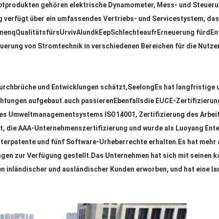
ptprodukten gehören elektrische Dynamometer, Mess- und Steuer
 verfügt über ein umfassendes Vertriebs- und Servicestystem, das 
nnen
q
Qualität
s
für
s
Urviv
Al
und
k
Eep
Schlechte
auf
r
Erneuerung für
d
En
uerung von Stromtechnik in verschiedenen Bereichen für die Nutze
urchbrüche und Entwicklungen schätzt,
Seelong
Es hat langfristig
chtungen aufgebaut.
auch passieren
Ebenfalls
die EU
CE-Zertifizieru
ng des Umweltmanagementsystems ISO14001, Zertifizierung des Ar
t, die AAA-Unternehmenszertifizierung und wurde als Luoyang Ent
erpatente und fünf Software-Urheberrechte erhalten.Es hat mehr a
ngen zur Verfügung gestellt.Das Unternehmen hat sich mit seinen 
 inländischer und ausländischer Kunden erworben, und hat eine la