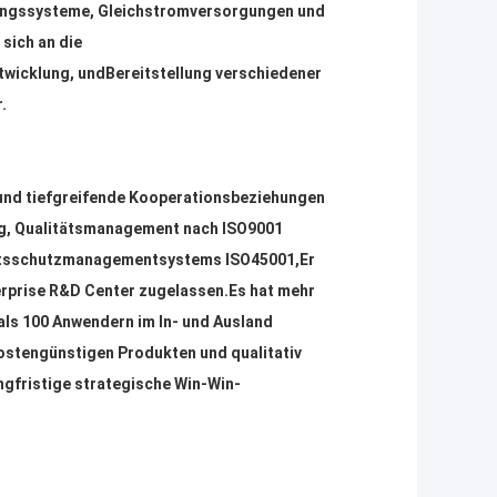
ungssysteme, Gleichstromversorgungen und
sich an die
twicklung
, und
Bereitstellung verschiedener
r
.
e und tiefgreifende Kooperationsbeziehungen
ng, Qualitätsmanagement nach ISO9001
beitsschutzmanagementsystems ISO45001
,
Er
erprise R&D Center zugelassen.Es hat mehr
ls 100 Anwendern im In- und Ausland
kostengünstigen Produkten und qualitativ
ngfristige strategische Win-Win-