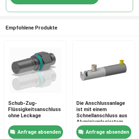
Empfohlene Produkte
Heim
Schub-Zug-
Die Anschlussanlage
Flüssigkeitsanschluss
ist mit einem
ohne Leckage
Schnellanschluss aus
Produkte
Aluminiumlegiertem
Material der
Anfrage absenden
Anfrage absenden
Bajonettart der Serie
Über uns