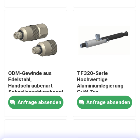
TF550 zu verbinden.
Werksbesichtigung
Qualitätskontrolle
Kontakt mit uns
ODM-Gewinde aus
TF320-Serie
Neuigkeiten
Edelstahl,
Hochwertige
Handschraubenart
Aluminiumlegierung
Schnellanschlusskopplung
Griff Typ
Fälle
TF140
Schnellanschluss
Anfrage absenden
Anfrage absenden
Kopplung
Drehmoment-Dynamometer
Hochgeschwindigkeitsdynamometer