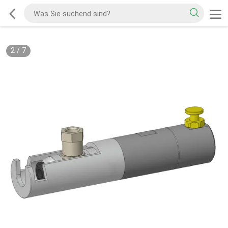
2
/
7