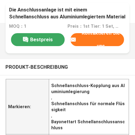
Die Anschlussanlage ist mit einem
Schnellanschluss aus Aluminiumlegiertem Material
der Bajonettart der Serie TF550 zu verbinden.
MOQ：1
Preis：1st Tier: 1 Set, Unit Price USD 3.00 2nd Tier: 2-5 Sets, Unit Price USD 2.00 3rd Tier: Over 5 Sets, Unit Price USD 1.00
Kontaktieren Sie
Bestpreis
uns
PRODUKT-BESCHREIBUNG
Schnellanschluss-Kopplung aus Al
uminiumlegierung
,
Schnellanschluss für normale Flüs
Markieren:
sigkeit
,
Bayonettart Schnellanschlussansc
hluss