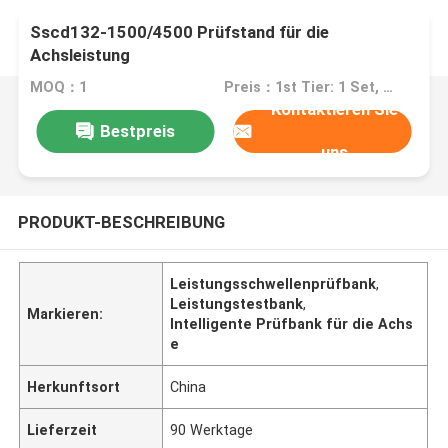
Sscd132-1500/4500 Prüfstand für die
Achsleistung
MOQ：1
Preis：1st Tier: 1 Set, Unit Price USD 3.00 2nd Tier: 2-5 Sets, Unit Price USD 2.00 3rd Tier: Over 5 Sets, Unit Price USD 1.00
Kontaktieren Sie
Bestpreis
uns
PRODUKT-BESCHREIBUNG
Leistungsschwellenprüfbank
,
Leistungstestbank
,
Markieren:
Intelligente Prüfbank für die Achs
e
Herkunftsort
China
Lieferzeit
90 Werktage