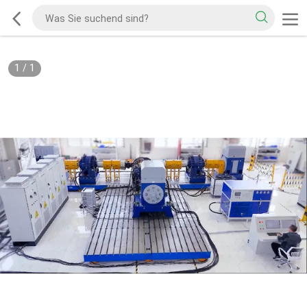
1
/
1