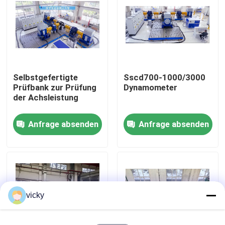
Werksbesichtigung
Qualitätskontrolle
Selbstgefertigte
Sscd700-1000/3000
Prüfbank zur Prüfung
Dynamometer
Kontakt mit uns
der Achsleistung
Anfrage absenden
Anfrage absenden
Neuigkeiten
Fälle
Drehmoment-Dynamometer
vicky
Hochgeschwindigkeitsdynamometer